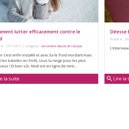
ment lutter efficacement contre le
Déesse 
id
Publié le : 20
 le : 27/11/2017 | Catégories :
Les conseils beauté de Clairjoie
L’intervie
er s’est enfin installé et avec lui le froid mordant mais
 les balades en forêt, sous la neige pour les plus
eux ! Et bien sûr, Noël est en ligne de mire...
search
re la suite
Lire la 