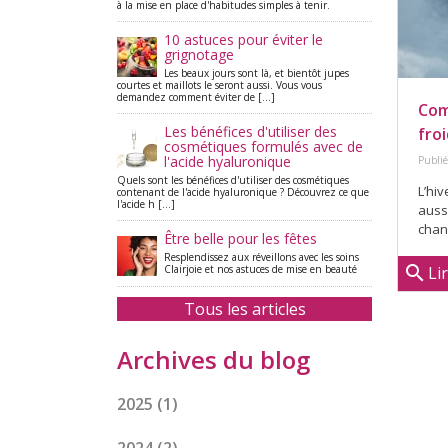
à la mise en place d'habitudes simples à tenir.
10 astuces pour éviter le
grignotage
Les beaux jours sont là, et bientôt jupes
courtes et maillots le seront aussi. Vous vous
demandez comment éviter de [...]
Com
Les bénéfices d'utiliser des
fro
cosmétiques formulés avec de
l'acide hyaluronique
Publié
Quels sont les bénéfices d'utiliser des cosmétiques
L’hiv
contenant de l'acide hyaluronique ? Découvrez ce que
l'acide h [...]
aussi
chanc
Être belle pour les fêtes
Resplendissez aux réveillons avec les soins
search
Clairjoie et nos astuces de mise en beauté
Li
Tous les articles
Archives du blog
2025
(1)