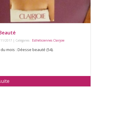
Beauté
/11/2017 | Catégories :
Esthéticiennes Clairjoie
w du mois : Déesse beauté (54).
suite