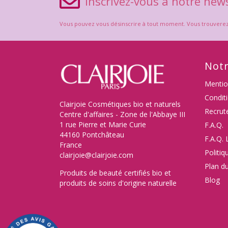
Inscrivez-vous à notre news
Vous pouvez vous désinscrire à tout moment. Vous trouverez po
Notr
Mentio
Condit
Clairjoie Cosmétiques bio et naturels
Recrut
Centre d'affaires - Zone de l'Abbaye III
1 rue Pierre et Marie Curie
F.A.Q.
44160 Pontchâteau
F.A.Q. 
France
Politiq
clairjoie@clairjoie.com
Plan du
Produits de beauté certifiés bio et
Blog
produits de soins d'origine naturelle