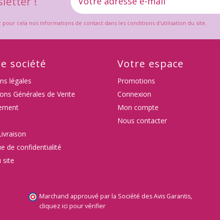
letter !
ur cela nos informations de contact dans les conditions d'utilisation du site.
e société
Votre espace
ns légales
Promotions
ions Générales de Vente
Connexion
ement
Mon compte
Nous contacter
Livraison
ue de confidentialité
 site
Marchand approuvé par la Société des Avis Garantis,
cliquez ici pour vérifier
.