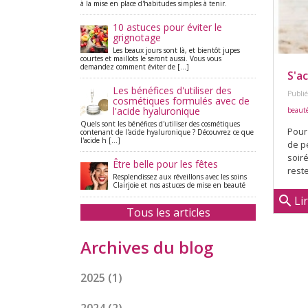
à la mise en place d'habitudes simples à tenir.
10 astuces pour éviter le
grignotage
Les beaux jours sont là, et bientôt jupes
courtes et maillots le seront aussi. Vous vous
demandez comment éviter de [...]
S'a
Les bénéfices d'utiliser des
Publié
cosmétiques formulés avec de
l'acide hyaluronique
beauté
Quels sont les bénéfices d'utiliser des cosmétiques
Pour 
contenant de l'acide hyaluronique ? Découvrez ce que
l'acide h [...]
de pe
soiré
Être belle pour les fêtes
reste
Resplendissez aux réveillons avec les soins
Clairjoie et nos astuces de mise en beauté
search
Li
Tous les articles
Archives du blog
2025
(1)