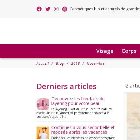
Cosmétiques bio et naturels de grande 
Visage
Corps
Accueil
Blog
2018
Novembre
Derniers articles
2 arti
Découvrez les bienfaits du
layering pour votre peau
Le layering : l’art du rituel beauté naturel
d’Asie Un rituel ancestral parfaitement adapté à la
beauté d’aujourd’hui
Continuez à vous sentir belle et
reposée après les vacances
Prolongez les bienfaits de vos vacances grâce