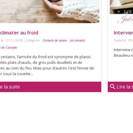
cclimater au froid
Intervie
 le : 27/11/2018 | Catégories :
Conseils de saison
,
Les conseils
Publié le : 09
 de Clairjoie
Interview d
Beaulieu-s
certains, l’arrivée du froid est synonyme de plaisir,
tits plats chauds, de gros pulls douillets et de
es au coin du feu. Mais pour d’autres c’est l’envie de
r sous la couette...
search
re la suite
Lire la 