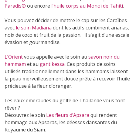
Paradis®
ou encore
l’huile corps au Monoï de Tahiti
.
Vous pouvez décider de mettre le cap sur les Caraïbes
avec
le soin Madiana
dont les actifs combinent ananas,
noix de coco et fruit de la passion. Il s’agit d’une escale
évasion et gourmandise.
L’Orient
vous appelle avec le soin au
savon noir du
hammam
et au
gant kessa
. Ces produits de soins
utilisés traditionnellement dans les hammams laissent
la peau merveilleusement douce prête à recevoir l’huile
précieuse à la fleur d’oranger.
(6 avis)
Les eaux émeraudes du golfe de Thaïlande vous font
rêver ?
Découvrez le soin
Les fleurs d’Apsara
qui rendent
hommage aux Apsaras, les déesses dansantes du
Royaume du Siam.