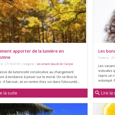
ment apporter de la lumière en
Les bon
tomne
Publié le : 25
 le : 27/10/2018 | Catégories :
Les conseils beauté de Clairjoie
Les vacanc
estivales 
aisse de luminosité consécutive au changement
repris un r
ure à tendance à peser sur le moral. On se lève la
estompé. P
 : il fait nuit...et on rentre chez soi dans l’obscurité...
search
re la suite
Lire la 