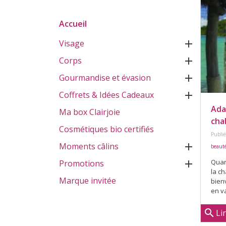
Accueil
Visage

Corps

Gourmandise et évasion

Coffrets & Idées Cadeaux

Ada
Ma box Clairjoie
cha
Cosmétiques bio certifiés
Publié
Moments câlins

beauté
Quan
Promotions

la ch
Marque invitée
bienv
en v
search
Li