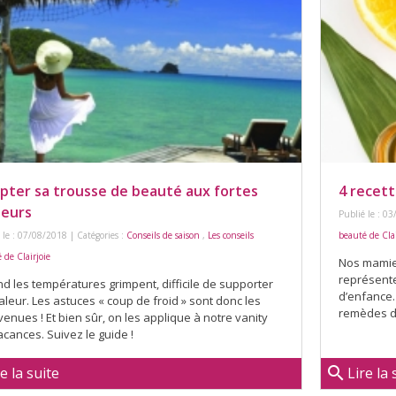
pter sa trousse de beauté aux fortes
4 recet
leurs
Publié le : 03
 le : 07/08/2018 | Catégories :
Conseils de saison
,
Les conseils
beauté de Clai
 de Clairjoie
Nos mamies
représent
d les températures grimpent, difficile de supporter
d’enfance
aleur. Les astuces « coup de froid » sont donc les
remèdes de
enues ! Et bien sûr, on les applique à notre vanity
acances. Suivez le guide !
search
re la suite
Lire la 