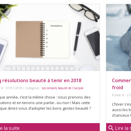
q résolutions beauté à tenir en 2018
Comment
froid
 le : 07/01/2018 | Catégories :
Les conseils beauté de Clairjoie
Publié le : 27
ue année, c’est la même chose : nous prenons des
utions et en tenons une partie...ou non ! Mais cette
L’hiver s’e
, que diriez-vous d’adopter les bons gestes beauté ?
aussi les 
chanceux ! 
search
re la suite
Lire la 