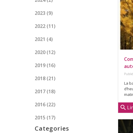
2024
(2)
2023
(9)
2022
(11)
2021
(4)
2020
(12)
Com
2019
(16)
au
Publié
2018
(21)
La b
d’he
2017
(18)
matin
2016
(22)
search
Li
2015
(17)
Categories