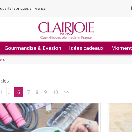
qualité fabriqués en France
Gourmandise & Evasion
Idées cadeaux
Moments
e 6
icles
1
...
6
7
8
9
10
>>