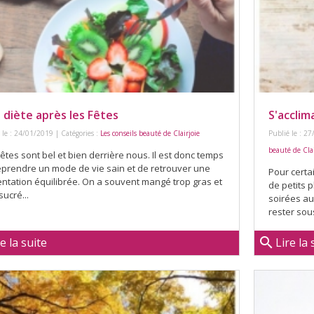
 diète après les Fêtes
S'acclim
 le : 24/01/2019 | Catégories :
Les conseils beauté de Clairjoie
Publié le : 27
beauté de Clai
êtes sont bel et bien derrière nous. Il est donc temps
eprendre un mode de vie sain et de retrouver une
Pour certai
entation équilibrée. On a souvent mangé trop gras et
de petits p
sucré...
soirées au 
rester sous
search
re la suite
Lire la 