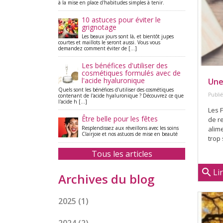
à la mise en place d'habitudes simples à tenir.
10 astuces pour éviter le
grignotage
Les beaux jours sont là, et bientôt jupes
courtes et maillots le seront aussi. Vous vous
demandez comment éviter de [...]
Les bénéfices d'utiliser des
cosmétiques formulés avec de
l'acide hyaluronique
Une
Quels sont les bénéfices d'utiliser des cosmétiques
Publié
contenant de l'acide hyaluronique ? Découvrez ce que
l'acide h [...]
Les F
Être belle pour les fêtes
de r
Resplendissez aux réveillons avec les soins
alim
Clairjoie et nos astuces de mise en beauté
trop 
Tous les articles
search
Li
Archives du blog
2025
(1)