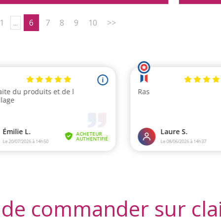
1
...
6
7
8
9
10
>>
 de commander sur cla