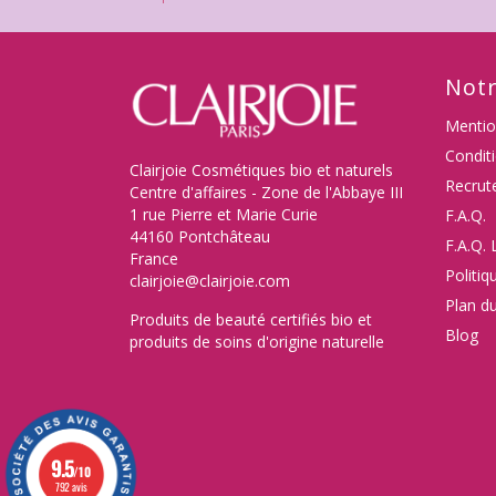
Notr
Mentio
Condit
Clairjoie Cosmétiques bio et naturels
Recrut
Centre d'affaires - Zone de l'Abbaye III
1 rue Pierre et Marie Curie
F.A.Q.
44160 Pontchâteau
F.A.Q. 
France
Politiq
clairjoie@clairjoie.com
Plan du
Produits de beauté certifiés bio et
Blog
produits de soins d'origine naturelle
9.5
/10
792 avis