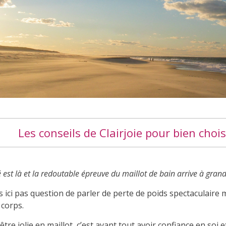
Les conseils de Clairjoie pour bien chois
é est là et la redoutable épreuve du maillot de bain arrive à grands
 ici pas question de parler de perte de poids spectaculaire 
 corps.
être jolie en maillot, c’est avant tout avoir confiance en soi et