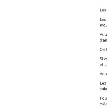
Les 
Les
mou
Vou
d’a
On b
Si 
et l
Vou
Les 
sala
Pou
oléa