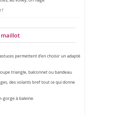
ttes, au volley, on nage.
 !
 maillot
 astuces permettent d’en choisir un adapté
 coupe triangle, balconnet ou bandeau.
ges, des volants bref tout ce qui donne
n-gorge à baleine.