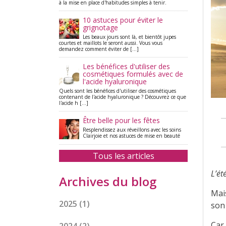
à la mise en place d'habitudes simples à tenir.
10 astuces pour éviter le
grignotage
Les beaux jours sont là, et bientôt jupes
courtes et maillots le seront aussi. Vous vous
demandez comment éviter de [...]
Les bénéfices d'utiliser des
cosmétiques formulés avec de
l'acide hyaluronique
Quels sont les bénéfices d'utiliser des cosmétiques
contenant de l'acide hyaluronique ? Découvrez ce que
l'acide h [...]
Être belle pour les fêtes
Resplendissez aux réveillons avec les soins
Clairjoie et nos astuces de mise en beauté
Tous les articles
L’ét
Archives du blog
Mais
2025
(1)
son
Car 