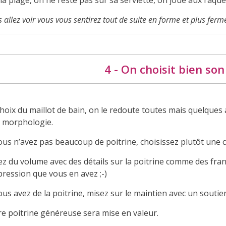
la plage, on ne reste pas sur sa serviette, on joue aux raque
 allez voir vous vous sentirez tout de suite en forme et plus ferme
4 - On choisit bien son
choix du maillot de bain, on le redoute toutes mais quelques
a morphologie.
vous n’avez pas beaucoup de poitrine, choisissez plutôt une
ez du volume avec des détails sur la poitrine comme des fran
pression que vous en avez ;-)
ous avez de la poitrine, misez sur le maintien avec un soutie
re poitrine généreuse sera mise en valeur.