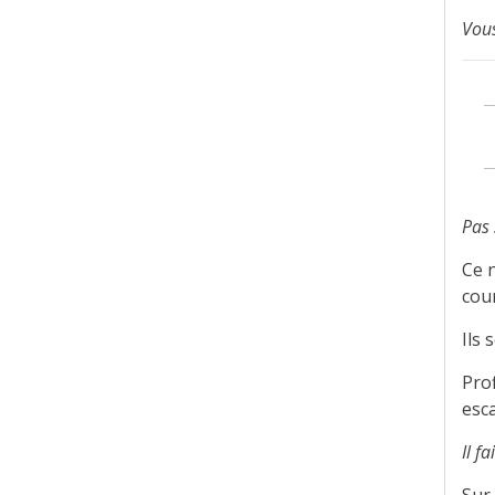
Vous
Pas 
Ce n
cou
Ils
Prof
esca
Il f