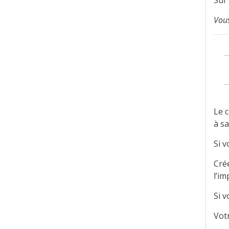
Sur 
Vous
Le 
à s
Si 
Cré
l’im
Si v
Vot