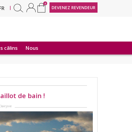
0
EN
|
DEVENEZ REVENDEUR
FR
 câlins
Nous
llot de bain !
lairjoie