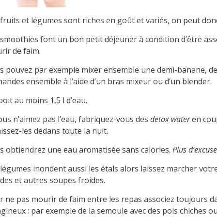
fruits et légumes sont riches en goût et variés, on peut don
 smoothies font un bon petit déjeuner à condition d’être as
rir de faim.
s pouvez par exemple mixer ensemble une demi-banane, des 
mandes ensemble à l’aide d’un bras mixeur ou d’un blender.
oit au moins 1,5 l d’eau.
vous n’aimez pas l’eau, fabriquez-vous des
detox water
en coup
aissez-les dedans toute la nuit.
s obtiendrez une eau aromatisée sans calories.
Plus d’excuse
légumes inondent aussi les étals alors laissez marcher votr
des et autres soupes froides.
r ne pas mourir de faim entre les repas associez toujours da
gineux : par exemple de la semoule avec des pois chiches ou e