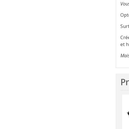
Vous
Opte
Sur
Crée
et h
Mais
Pr