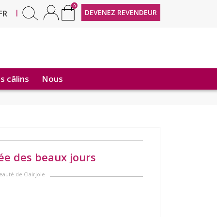
0
EN
|
DEVENEZ REVENDEUR
FR
 câlins
Nous
vée des beaux jours
eauté de Clairjoie