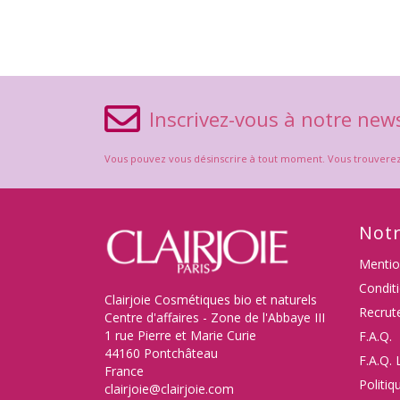
Inscrivez-vous à notre news
Vous pouvez vous désinscrire à tout moment. Vous trouverez po
Notr
Mentio
Condit
Clairjoie Cosmétiques bio et naturels
Recrut
Centre d'affaires - Zone de l'Abbaye III
1 rue Pierre et Marie Curie
F.A.Q.
44160 Pontchâteau
F.A.Q. 
France
Politiq
clairjoie@clairjoie.com