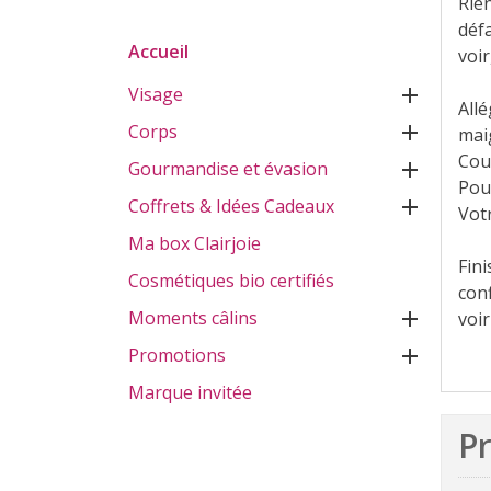
Rien
déf
Accueil
voir
Visage

All
Corps

maig
Coup
Gourmandise et évasion

Pou
Coffrets & Idées Cadeaux

Vot
Ma box Clairjoie
Fin
Cosmétiques bio certifiés
con
Moments câlins

voir
Promotions

Marque invitée
Pr