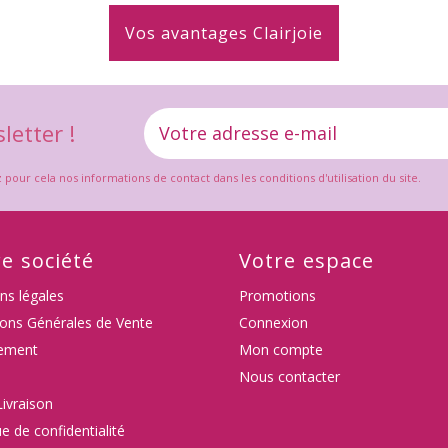
Vos avantages Clairjoie
letter !
ur cela nos informations de contact dans les conditions d'utilisation du site.
e société
Votre espace
ns légales
Promotions
ions Générales de Vente
Connexion
ement
Mon compte
Nous contacter
Livraison
ue de confidentialité