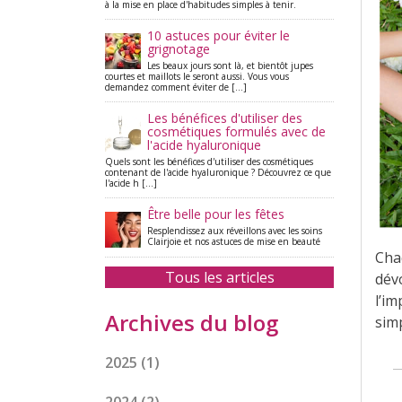
à la mise en place d'habitudes simples à tenir.
10 astuces pour éviter le
grignotage
Les beaux jours sont là, et bientôt jupes
courtes et maillots le seront aussi. Vous vous
demandez comment éviter de [...]
Les bénéfices d'utiliser des
cosmétiques formulés avec de
l'acide hyaluronique
Quels sont les bénéfices d'utiliser des cosmétiques
contenant de l'acide hyaluronique ? Découvrez ce que
l'acide h [...]
Être belle pour les fêtes
Resplendissez aux réveillons avec les soins
Clairjoie et nos astuces de mise en beauté
Cha
Tous les articles
dévo
l’im
Archives du blog
sim
2025
(1)