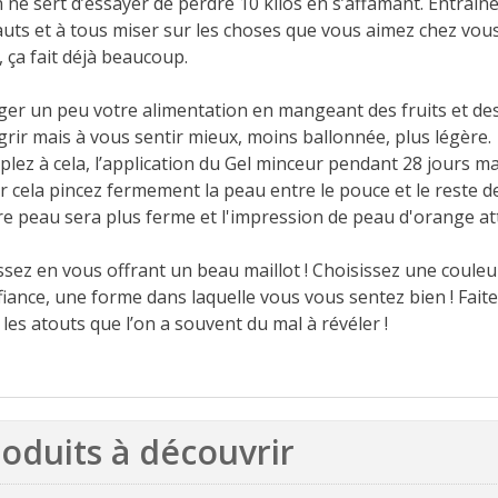
 ne sert d’essayer de perdre 10 kilos en s’affamant. Entraîn
auts et à tous miser sur les choses que vous aimez chez vous
, ça fait déjà beaucoup.
éger un peu votre alimentation en mangeant des fruits et d
rir mais à vous sentir mieux, moins ballonnée, plus légère.
lez à cela, l’application du Gel minceur pendant 28 jours ma
r cela pincez fermement la peau entre le pouce et le reste d
re peau sera plus ferme et l'impression de peau d'orange a
issez en vous offrant un beau maillot ! Choisissez une coule
fiance, une forme dans laquelle vous vous sentez bien ! Fait
 les atouts que l’on a souvent du mal à révéler !
oduits à découvrir