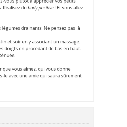
ez-vous plutôt à apprécier vos petits
. Réalisez du
body positive
! Et vous allez
es légumes drainants. Ne pensez pas à
tin et soir en y associant un massage.
es doigts en procédant de bas en haut.
tténuée.
ur que vous aimez, qui vous donne
es-le avec une amie qui saura sûrement