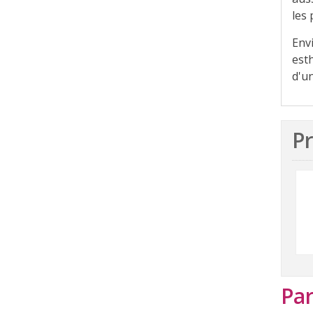
les 
Env
esth
d'u
Pr
Par