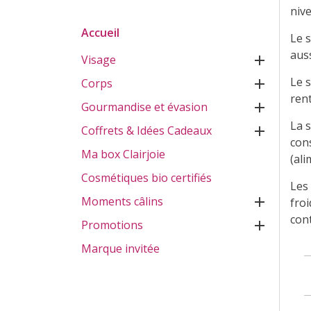
niv
Accueil
Le s
aus
Visage

Le 
Corps

ren
Gourmandise et évasion

La 
Coffrets & Idées Cadeaux

con
Ma box Clairjoie
(ali
Cosmétiques bio certifiés
Les 
Moments câlins

fro
cont
Promotions

Marque invitée