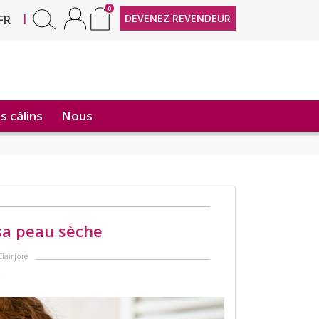
0
EN
|
DEVENEZ REVENDEUR
FR
 câlins
Nous
sa peau sèche
lairjoie
e