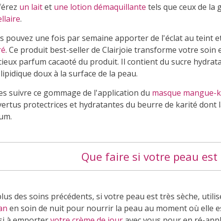
férez
un lait
et
une lotion démaquillante
tels que ceux de l
llaire
.
s pouvez une fois par semaine apporter de l'éclat au teint e
ré
. Ce produit best-seller de Clairjoie transforme votre so
cieux parfum cacaoté du produit. Il contient du sucre hydrata
 lipidique doux à la surface de la peau.
tes suivre ce gommage de l'application du
masque mangue-ka
vertus protectrices et hydratantes du beurre de karité dont 
um.
Que faire si votre peau est 
lus des soins précédents, si votre peau est très sèche, utili
an
en soin de nuit pour nourrir la peau au moment où elle es
si à emporter
votre crème de jour
avec vous pour en ré-appl