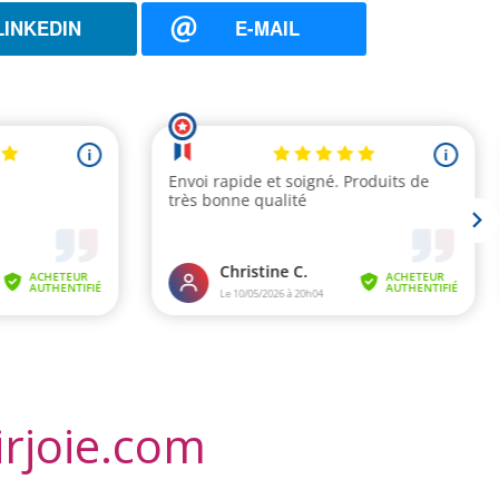
LINKEDIN
E-MAIL
irjoie.com