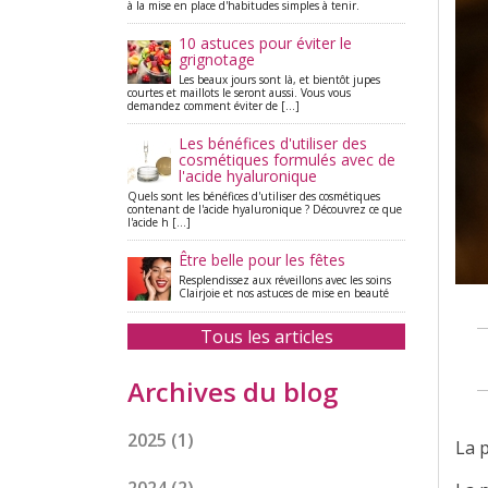
à la mise en place d'habitudes simples à tenir.
10 astuces pour éviter le
grignotage
Les beaux jours sont là, et bientôt jupes
courtes et maillots le seront aussi. Vous vous
demandez comment éviter de [...]
Les bénéfices d'utiliser des
cosmétiques formulés avec de
l'acide hyaluronique
Quels sont les bénéfices d'utiliser des cosmétiques
contenant de l'acide hyaluronique ? Découvrez ce que
l'acide h [...]
Être belle pour les fêtes
Resplendissez aux réveillons avec les soins
Clairjoie et nos astuces de mise en beauté
Tous les articles
Archives du blog
2025
(1)
La p