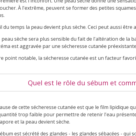
première est l'inconfort. Une peau sèche donne une sensatio
toucher. À l'extrême, peuvent se former des petites squames 
s.
fil du temps la peau devient plus sèche. Ceci peut aussi êtr
peau sèche sera plus sensible du fait de l'altération de la 
czéma est aggravée par une sécheresse cutanée préexistant
e point notable, la sécheresse cutanée est un facteur favoris
Quel est le rôle du sébum et comme
ause de cette sécheresse cutanée est que le film lipidique 
uantité trop faible pour permettre de retenir l'eau présente
apore et la peau devient sèche.
sébum est sécrété des glandes - les glandes sébacées - qui 