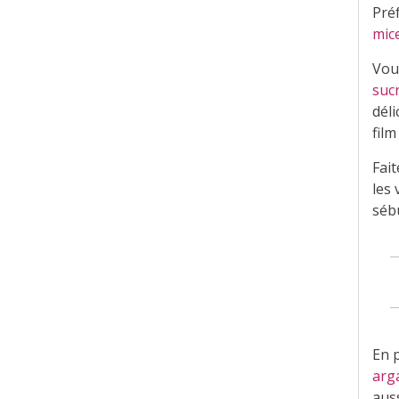
Pré
mice
Vou
suc
déli
film
Fai
les 
séb
En p
arg
aus