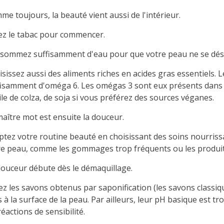
e toujours, la beauté vient aussi de l'intérieur.
ez le tabac pour commencer.
sommez suffisamment d'eau pour que votre peau ne se dés
sissez aussi des aliments riches en acides gras essentiels. 
fisamment d'oméga 6. Les omégas 3 sont eux présents dans l
ile de colza, de soja si vous préférez des sources véganes.
maître mot est ensuite la douceur.
ptez votre routine beauté en choisissant des soins nourrissa
re peau, comme les gommages trop fréquents ou les produi
douceur débute dès le démaquillage.
ez les savons obtenus par saponification (les savons classiq
 à la surface de la peau. Par ailleurs, leur pH basique est tr
réactions de sensibilité.