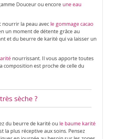
a gamme Douceur ou encore
une eau
t nourrir la peau avec
le gommage cacao
in en un moment de détente grâce au
nt et du beurre de karité qui va laisser un
rité
nourrissant. Il vous apporte toutes
la composition est proche de celle du
très sèche ?
sez du beurre de karité ou
le baume karité
t la plus réceptive aux soins. Pensez
iquer en journée au besoin sur les zones