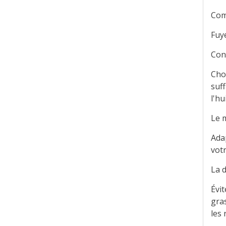
Comm
Fuy
Con
Choi
suf
l'hu
Le 
Ada
vot
La 
Évit
gras
les 