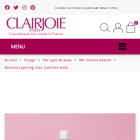
Cosmétiques bio et naturels de grande qualité fabriqués en France
0
MENU
Accueil
Visage
Par type de peau
Ma routine beauté
Routine Layering Soin Sublime éclat