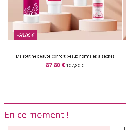
-20,00 €
Ma routine beauté confort peaux normales à sèches
87,80 €
107,80 €
PROMO !
En ce moment !
Li