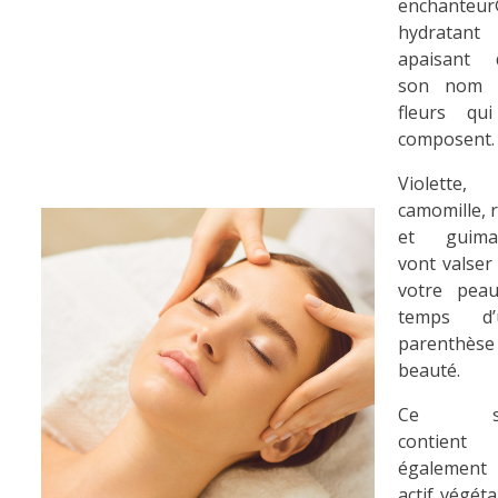
enchanteu
hydratant
apaisant d
son nom 
fleurs qui
composent.
Violette,
camomille, 
et guima
vont valser
votre peau
temps d’
parenthèse
...
beauté.
Ce so
contient
également
actif végéta