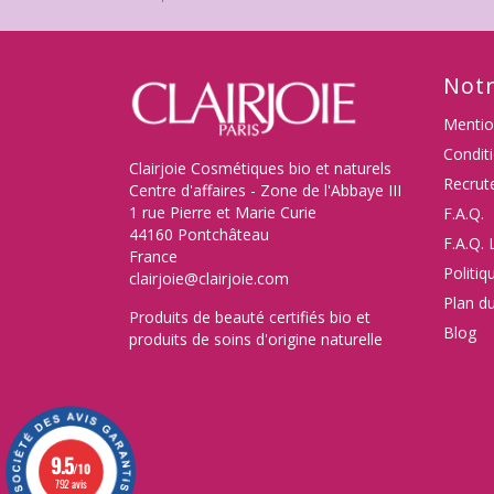
Notr
Mentio
Condit
Clairjoie Cosmétiques bio et naturels
Recrut
Centre d'affaires - Zone de l'Abbaye III
1 rue Pierre et Marie Curie
F.A.Q.
44160 Pontchâteau
F.A.Q. 
France
Politiq
clairjoie@clairjoie.com
Plan du
Produits de beauté certifiés bio et
Blog
produits de soins d'origine naturelle
9.5
/10
792 avis