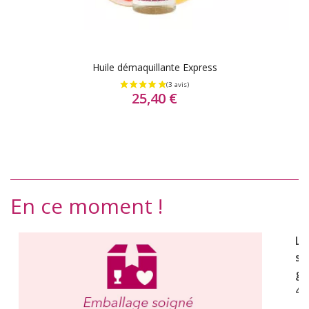
Huile démaquillante Express
25,40 €
En ce moment !
Li
st
gr
49