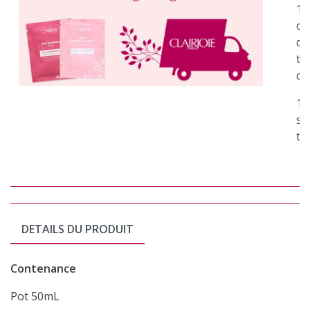
1 
of
de
to
co
1 
su
to
DETAILS DU PRODUIT
Contenance
Pot 50mL