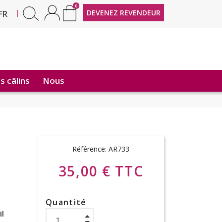
0
EN
|
DEVENEZ REVENDEUR
FR
 câlins
Nous
Référence:
AR733
35,00 € TTC
Quantité
Il