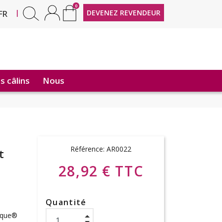
0
EN
|
DEVENEZ REVENDEUR
FR
 câlins
Nous
Référence:
AR0022
t
28,92 € TTC
Quantité
fique®