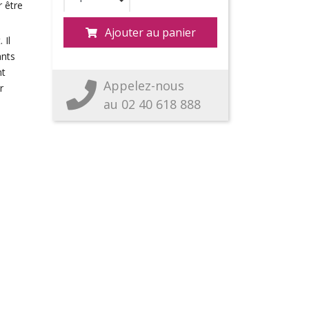
r être
Ajouter au panier
 Il
ants
nt
Appelez-nous
r
au 02 40 618 888