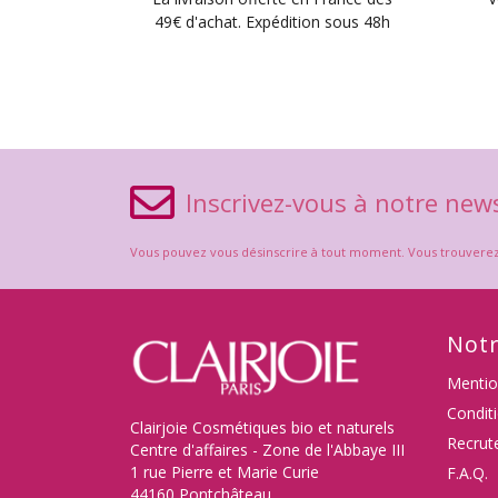
49€ d'achat. Expédition sous 48h
Inscrivez-vous à notre news
Vous pouvez vous désinscrire à tout moment. Vous trouverez po
Notr
Mentio
Condit
Clairjoie Cosmétiques bio et naturels
Recrut
Centre d'affaires - Zone de l'Abbaye III
1 rue Pierre et Marie Curie
F.A.Q.
44160 Pontchâteau