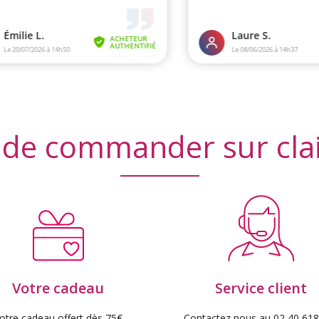
 de commander sur cla
Votre cadeau
Service client
otre cadeau offert dès 75€
Contactez nous au 02 40 618