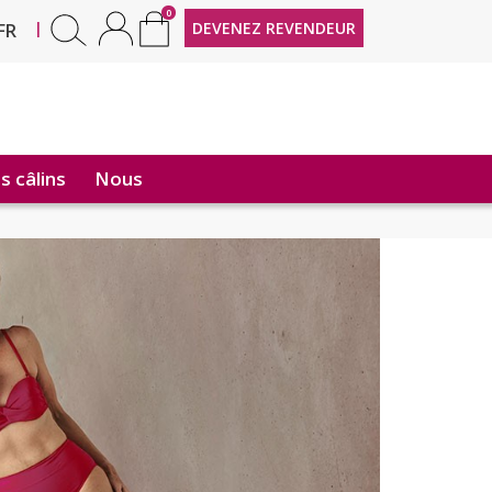
0
EN
|
DEVENEZ REVENDEUR
FR
 câlins
Nous