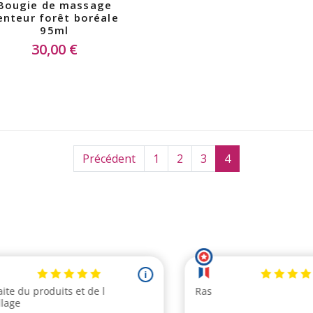
Bougie de massage
enteur forêt boréale
95ml
30,00 €
Précédent
1
2
3
4