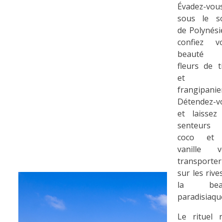
Évadez-vou
sous le so
de Polynési
confiez vo
beauté 
fleurs de t
et 
frangipanie
Détendez-v
et laissez
senteurs
coco et
vanille v
transporter
sur les rive
la bea
paradisiaqu
Le rituel 