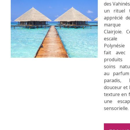
des Vahinés
un rituel 
...
apprécié d
marque
Clairjoie. C
escale
Polynésie
fait avec 
produits
soins natu
au parfum
paradis, l
douceur et 
texture en 
une escap
sensorielle.
.