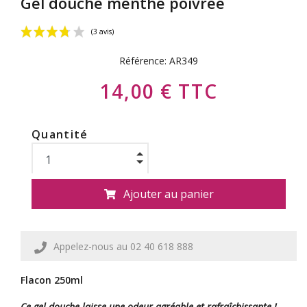
Gel douche menthe poivrée
Référence:
AR349
14,00 € TTC
Quantité
(3 avis)
Ajouter au panier
Appelez-nous au 02 40 618 888
Flacon 250ml
Ce gel douche laisse une odeur agréable et rafraîchissante !