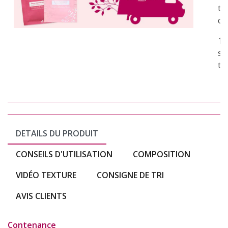
to
co
1 
su
to
DETAILS DU PRODUIT
CONSEILS D'UTILISATION
COMPOSITION
VIDÉO TEXTURE
CONSIGNE DE TRI
AVIS CLIENTS
Contenance