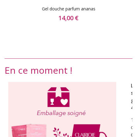
Gel douche parfum ananas
14,00 €
En ce moment !
Li
st
gr
49
1 
of
de