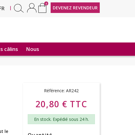
0
EN
|
DEVENEZ REVENDEUR
FR
 câlins
Nous
Référence:
AR242
20,80 € TTC
En stock. Expédié sous 24 h.
t le