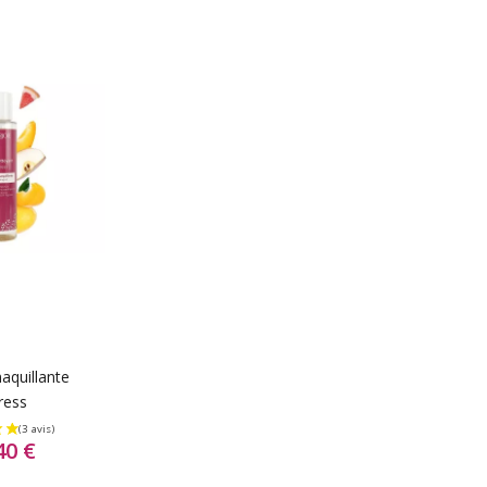
aquillante
ress
40 €