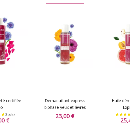
té certifiée
Démaquillant express
Huile dém
io
biphasé yeux et lèvres
Exp
23,00 €
00 €
25,