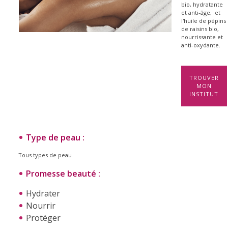
bio, hydratante
et anti-âge, et
l'huile de pépins
de raisins bio,
nourrissante et
anti-oxydante.
.
TROUVER
MON
INSTITUT
.
Type de peau :
Tous types de peau
Promesse beauté :
Hydrater
Nourrir
Protéger