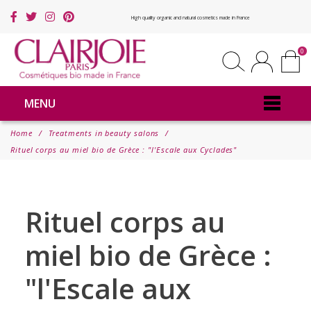
High quality organic and natural cosmetics made in France
0
MENU
Home
Treatments in beauty salons
Rituel corps au miel bio de Grèce : "l'Escale aux Cyclades"
Rituel corps au
miel bio de Grèce :
"l'Escale aux