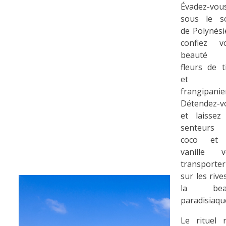
Évadez-vou
sous le so
de Polynési
confiez vo
beauté 
fleurs de t
et 
frangipanie
Détendez-v
et laissez
senteurs
coco et
vanille v
transporter
sur les rive
la bea
paradisiaqu
Le rituel 