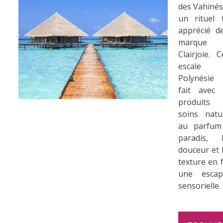
des Vahinés
un rituel 
...
apprécié d
marque
Clairjoie. C
escale
Polynésie
fait avec 
produits
soins natu
au parfum
paradis, l
douceur et 
texture en 
une escap
sensorielle.
.