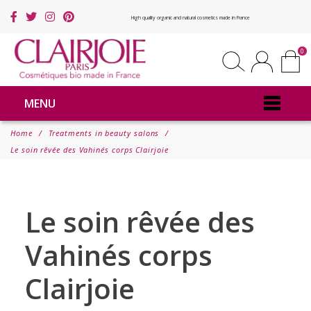
High quality organic and natural cosmetics made in France
0
MENU
Home
Treatments in beauty salons
Le soin rêvée des Vahinés corps Clairjoie
Le soin rêvée des
Vahinés corps
Clairjoie