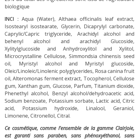
biologique
INCI :
Aqua (Water), Althaea officinalis leaf extract,
Isostearyl isostearate, Glycerin, Dicaprylyl carbonate,
Caprylic/Capric triglyceride, Arachidyl alcohol and
behenyl alcohol and arachidyl Glucoside,
Xylitylglucoside and Anhydroxylitol and Xylitol,
Microcrystalline Cellulose, Simmondsia chinensis seed
oil, Myristyl alcohol and Myristyl glucoside,
Oleic/Linoleic/Linolenic polyglycerides, Rosa canina fruit
oil, Alteromonas ferment extract, Tocopherol, Cellulose
gum, Xanthan gum, Glucose, Parfum, Titanium dioxide,
Phenethyl alcohol, Benzyl alcohol/dehydroacetic acid,
Sodium benzoate, Potassium sorbate, Lactic acid, Citric
acid, Potassium hydroxide, Linalool, Geraniol,
Limonene, Citronellol, Citral.
Ce cosmétique, comme l’ensemble de la gamme Clairjoie,
est garanti sans paraben, sans phénoxyéthanol, sans