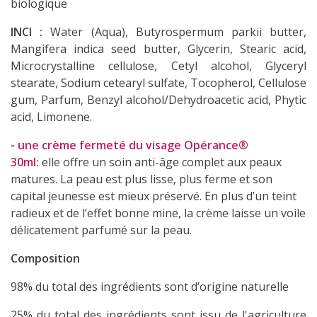
biologique
INCI :
Water (Aqua), Butyrospermum parkii butter,
Mangifera indica seed butter, Glycerin, Stearic acid,
Microcrystalline cellulose, Cetyl alcohol, Glyceryl
stearate, Sodium cetearyl sulfate, Tocopherol, Cellulose
gum, Parfum, Benzyl alcohol/Dehydroacetic acid, Phytic
acid, Limonene.
-
une crème fermeté du visage Opérance®
30ml
:
elle offre un soin anti-âge complet aux peaux
matures. La peau est plus lisse, plus ferme et son
capital jeunesse est mieux préservé. En plus d’un teint
radieux et de l’effet bonne mine, la crème laisse un voile
délicatement parfumé sur la peau.
Composition
98% du total des ingrédients sont d’origine naturelle
25% du total des ingrédients sont issu de l'agriculture