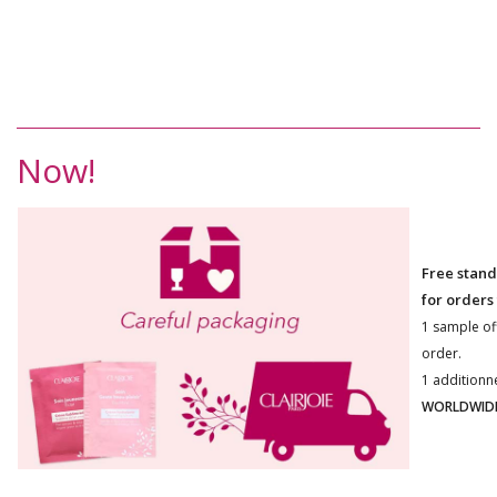
Now!
Free stand
for orders
1 sample of
order.
1 additionn
WORLDWIDE