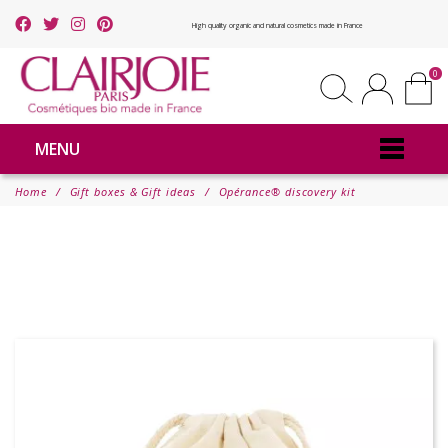
High quality organic and natural cosmetics made in France
0
MENU
Home
Gift boxes & Gift ideas
Opérance® discovery kit