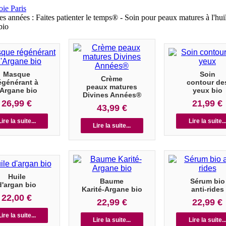
Masque
Soin
Crème
égénérant à
contour de
peaux matures
'Argane bio
yeux bio
Divines Années®
26,99 €
21,99 €
43,99 €
Lire la suite...
Lire la suite..
Lire la suite...
Huile
Baume
Sérum bio
d'argan bio
Karité-Argane bio
anti-rides
22,00 €
22,99 €
22,99 €
Lire la suite...
Lire la suite...
Lire la suite..