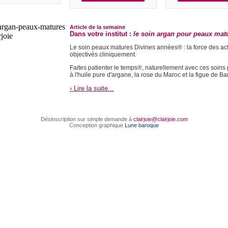
Article de la semaine
Dans votre institut :
le soin argan pour peaux mat
Le soin peaux matures Divines années® : la force des act
objectivés cliniquement.
Faites patienter le temps®, naturellement avec ces soins
à l'huile pure d'argane, la rose du Maroc et la figue de Ba
› Lire la suite...
Désinscription sur simple demande à
clairjoie@clairjoie.com
Conception graphique
Lune baroque